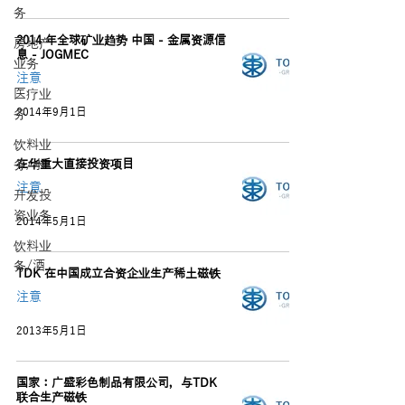
务
2014 年全球矿业趋势 中国 - 金属资源信
房地产
息 - JOGMEC
业务
注意
医疗业
2014年9月1日
务
饮料业
务/水
在华重大直接投资项目
注意
开发投
资业务
2014年5月1日
饮料业
务/酒
TDK 在中国成立合资企业生产稀土磁铁
注意
2013年5月1日
国家：广盛彩色制品有限公司，与TDK
联合生产磁铁